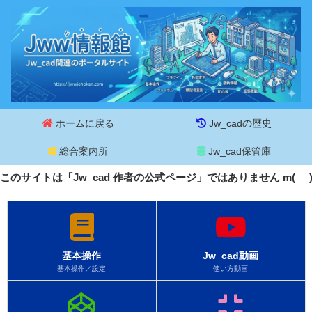
ホームに戻る
Jw_cadの歴史
総合案内所
Jw_cad保管庫
このサイトは「Jw_cad 作者の公式ページ」ではありません m(_ 
基本操作
Jw_cad動画
基本操作／設定
使い方動画