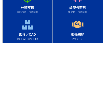
外部変形
線記号変形
自動作図／作図補助
線変形／作図補助
図形／CAD
拡張機能
jws｜jwk｜jww｜dxf
プラグイン