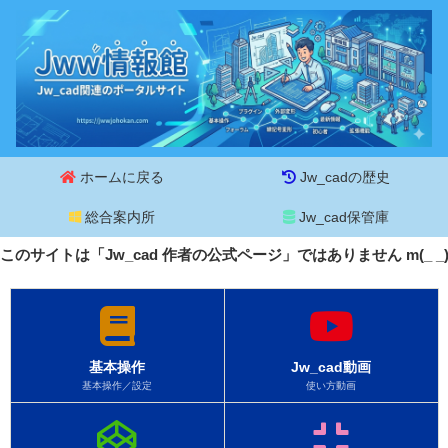
ホームに戻る
Jw_cadの歴史
総合案内所
Jw_cad保管庫
このサイトは「Jw_cad 作者の公式ページ」ではありません m(_ 
基本操作
Jw_cad動画
基本操作／設定
使い方動画