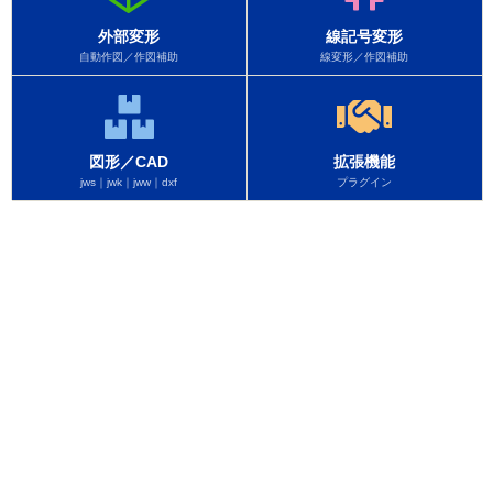
外部変形
線記号変形
自動作図／作図補助
線変形／作図補助
図形／CAD
拡張機能
jws｜jwk｜jww｜dxf
プラグイン