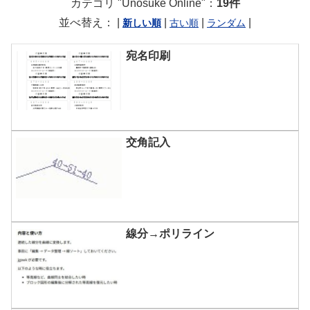
カテゴリ "Unosuke Online"：
19件
並べ替え： |
|
|
|
宛名印刷
交角記入
線分→ポリライン