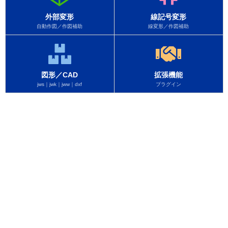
外部変形
線記号変形
自動作図／作図補助
線変形／作図補助
図形／CAD
拡張機能
jws｜jwk｜jww｜dxf
プラグイン