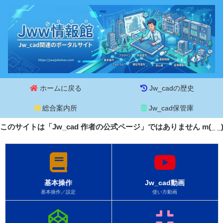
ホームに戻る
Jw_cadの歴史
総合案内所
Jw_cad保管庫
このサイトは「Jw_cad 作者の公式ページ」ではありません m(_ 
基本操作
Jw_cad動画
基本操作／設定
使い方動画