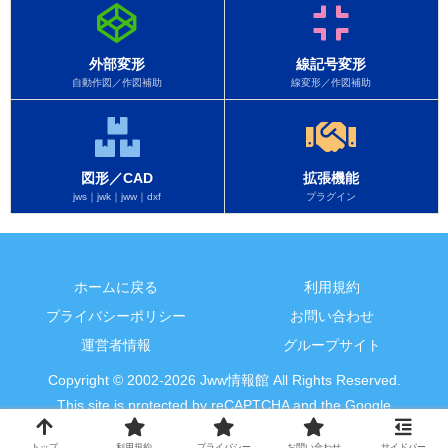
外部変形
線記号変形
自動作図／作図補助
線変形／作図補助
図形／CAD
拡張機能
jws｜jwk｜jww｜dxf
プラグイン
ホームに戻る
利用規約
プライバシーポリシー
お問い合わせ
運営者情報
グループサイト
Copyright © 2002-2026 Jww情報館 All Rights Reserved.
This site is protected by reCAPTCHA and the Google
Privacy Policy
and
Terms of Service
apply.
トップ
利用規約
プライバシー
お問い合わせ
サイドバー