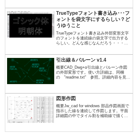
TrueTypeフォント書き込み･･･フ
ォントを袋文字にするらしい？ど
うゆうこと
TrueTypeフォント書き込み外部変形文字
のフォントを連続線の袋文字で出力する
らしい。どんな感じなんだろう・・・？
なので、使ってみた！配布元の情報【名
称】 『JW_TTfnt』 Ver 1.0【登 録 名】
jwttfnt1p.lzh【著作者名】 wat【動作環
引出線＆バルーン v1.4
境】 Windows98/NT/2000【作成方法】
概要CAD_Dwg+α引出線とバルーン作図
LHAユーティリティにて解凍【動作確
の外部変形です。使い方詳細は、同梱
認】 Windows98/NT/2000 +...続きを読む
の "readme.txt" 参照。詳細内容を見る
この外部変形を利用するには「gawk、
jgawk」の設置作業が必要です。
（gawkm3.1.5 推奨）
図形作図
概要Jw_cad for windows 部品作図画面で
指示した線を連続して作図します。平面
詳細図の中でタイル割を補助線で描くと
きや、耐震補強のスパイラル筋、足場平
面図を描くときなどに利用できます。詳
細内容を見る本ソフトを、起動する為に
は別途 【.NET Framework2.0】が必要で