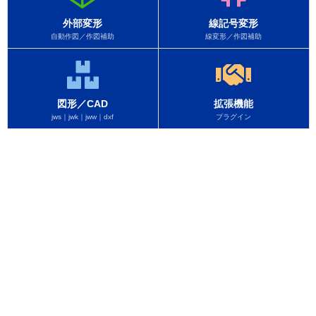
外部変形
線記号変形
自動作図／作図補助
線変形／作図補助
図形／CAD
拡張機能
jws｜jwk｜jww｜dxf
プラグイン