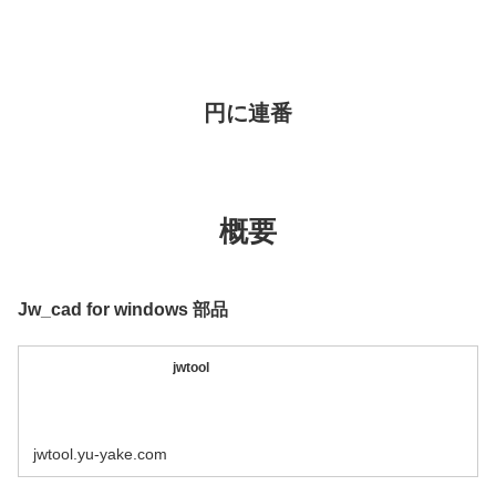
円に連番
概要
Jw_cad for windows 部品
jwtool
jwtool.yu-yake.com