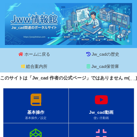
ホームに戻る
Jw_cadの歴史
総合案内所
Jw_cad保管庫
このサイトは「Jw_cad 作者の公式ページ」ではありません m(_ 
基本操作
Jw_cad動画
基本操作／設定
使い方動画