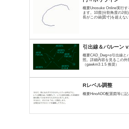
概要Unosuke Onli
ます。10度(分割角度の2
長がこの値(図寸)を超え
「JGAWK」または「Rub
引出線＆バルーン v1
概要CAD_Dwg+α引出線と
照。詳細内容を見るこの外部
（gawkm3.1.5 推奨）
Rレベル調整
概要HinoADO配置図等