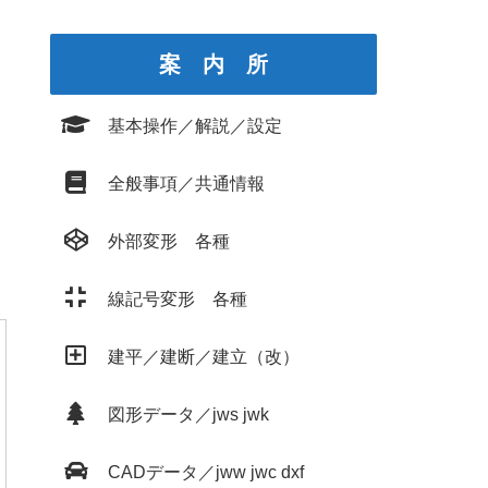
案 内 所
基本操作／解説／設定
全般事項／共通情報
外部変形 各種
線記号変形 各種
建平／建断／建立（改）
図形データ／jws jwk
CADデータ／jww jwc dxf