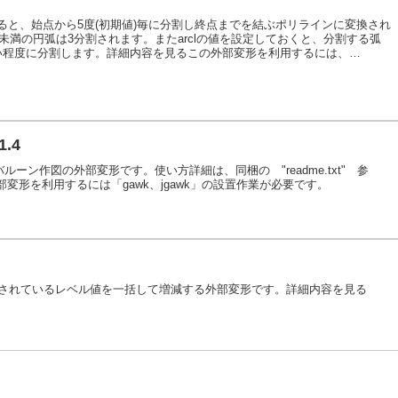
ne実行すると、始点から5度(初期値)毎に分割し終点までを結ぶポリラインに変換され
倍)未満の円弧は3分割されます。またarclの値を設定しておくと、分割する弧
ない程度に分割します。詳細内容を見るこの外部変形を利用するには、
y」が必要です。
.4
バルーン作図の外部変形です。使い方詳細は、同梱の "readme.txt" 参
変形を利用するには「gawk、jgawk」の設置作業が必要です。
に記されているレベル値を一括して増減する外部変形です。詳細内容を見る