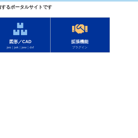
を配信するポータルサイトです
図形／CAD
拡張機能
jws｜jwk｜jww｜dxf
プラグイン