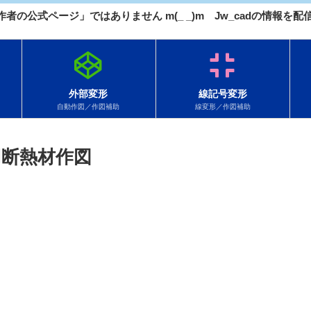
 作者の公式ページ」ではありません m(_ _)m Jw_cadの情報
外部変形
線記号変形
自動作図／作図補助
線変形／作図補助
円断熱材作図