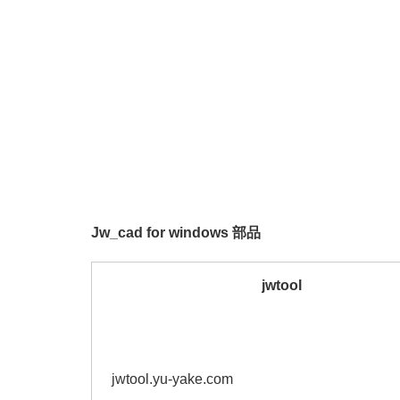
Jw_cad for windows 部品
jwtool
jwtool.yu-yake.com