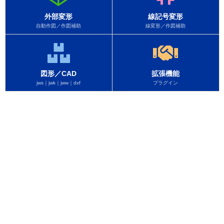
外部変形
線記号変形
自動作図／作図補助
線変形／作図補助
図形／CAD
拡張機能
jws｜jwk｜jww｜dxf
プラグイン