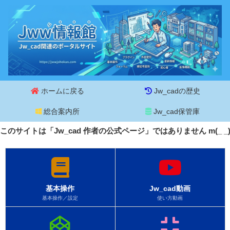
ホームに戻る
Jw_cadの歴史
総合案内所
Jw_cad保管庫
このサイトは「Jw_cad 作者の公式ページ」ではありません m(_ 
基本操作
Jw_cad動画
基本操作／設定
使い方動画