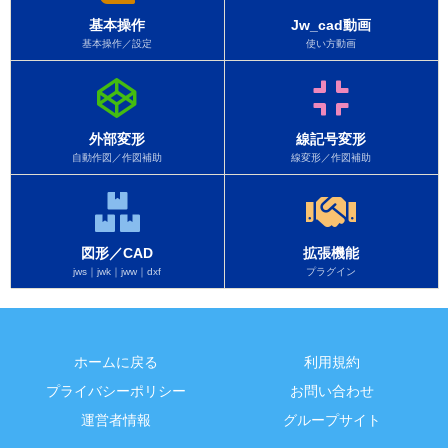
基本操作
Jw_cad動画
基本操作／設定
使い方動画
外部変形
線記号変形
自動作図／作図補助
線変形／作図補助
図形／CAD
拡張機能
jws｜jwk｜jww｜dxf
プラグイン
ホームに戻る
利用規約
プライバシーポリシー
お問い合わせ
運営者情報
グループサイト