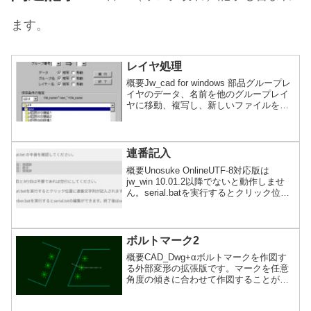
ます。
レイヤ処理
概要Jw_cad for windows 部品グループレ
イヤのデータ、名前を他のグループレイ
ヤに移動、複写し、新しいファイルを作
成します。既出の外部変形で、レイヤグ
ループの移動、複写処理をするものがあ
りますが、範囲を選択しないで処理を行
います。ＤＯＳ版のグループ整理に近い
連番記入
ものです。詳細内容を見るTar32.dllがイ
概要Unosuke OnlineUTF-8対応版は
ンストールされている必要があります。
jw_win 10.01.2以降でないと動作しませ
本ソフトを、起動する為には別途
ん。serial.batを実行するとクリック位置
【VisualB...続きを読む
に連番文字列が記入されます。他コマン
ドを実行するまで終わりません。詳細内
容を見るこの外部変形を利用するには、
「JGAWK」が必要です。
ボルトマーク2
概要CAD_Dwg+αボルトマークを作図す
る外部変形の拡張版です。マークを任意
角度の傾きに合わせて作図することがで
きます。7番目のボタンで、2つの外部変
形を切替えて使用してください。任意角