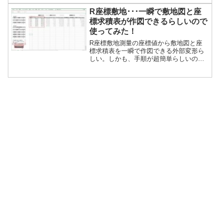
度以外の作図は、すべて共通です。詳細
内容を見るこの外部変形を利用するには
R座標敷地･･･一瞬で敷地図と座
「gawk、jgawk」の設置作業が必要で
標求積表が作図できるらしいので
す。（gawkm3.1.5 推奨）
使ってみた！
R座標敷地測量の座標値から敷地図と座
標求積表を一瞬で作図できる外部変形ら
しい。しかも、手順が超簡単らしいの
で、実際に使ってみました。概要提供
元：HinoADO archives【ソフト名】R座
標敷地 v0.96 【著作者名】Hino 【動作確
認】JWW6.00a及びExcel2002 【備 考】
フリー＆改変も自由ですが再配布はご連
絡ください添付ファイル・R座標敷
地.bat・R座標敷地.xls・R座...続きを読む