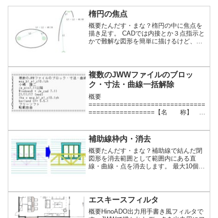
楕円の焦点
概要たんだす・まな？楕円の中に焦点を
描き足す。 CADでは内接とか３点指示と
かで難解な図形を簡単に描けるけど、現
場で原寸出すのに困るのはよくある話。
詳細内容を見る
複数のJWWファイルのブロッ
ク・寸法・曲線一括解除
概要
==============================
=================【名 称】 複
数のJWWファイルのブロック・寸法・曲
線一括解除【登録名 】
msg_bl_pl_c10.lzh【制作者名】 小嶋
補助線枠内・消去
雄二【動作環境】 jw_win7.11以降【動
概要たんだす・まな？補助線で結んだ閉
作確認】 Windows8 + Jw_cad 7.11【掲
図形を消去範囲として範囲内にある直
載月日】 21/11/17 (wed)【展開方法】
線・曲線・点を消去します。 最大10個ま
lha x m...続きを読む
での範囲を一気に処理します。詳細内容
を見る
エスキースフィルタ
概要HinoADO出力用手書き風フィルタで