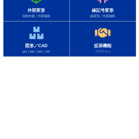
外部変形
線記号変形
自動作図／作図補助
線変形／作図補助
図形／CAD
拡張機能
jws｜jwk｜jww｜dxf
プラグイン