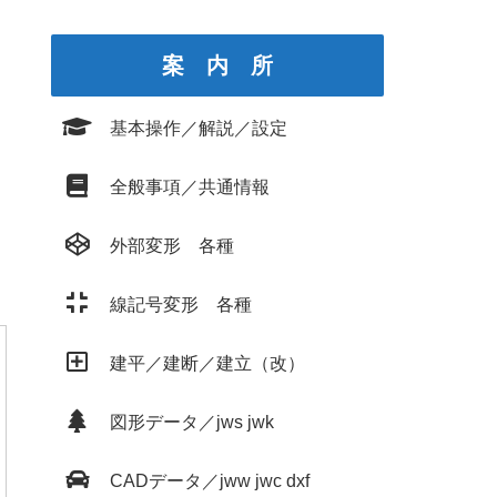
案 内 所
基本操作／解説／設定
全般事項／共通情報
外部変形 各種
線記号変形 各種
建平／建断／建立（改）
図形データ／jws jwk
CADデータ／jww jwc dxf