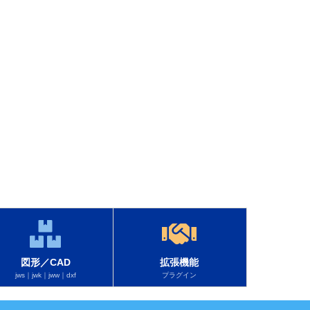
図形／CAD
拡張機能
jws｜jwk｜jww｜dxf
プラグイン