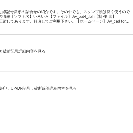
な線記号変形の詰合せの紹介です。その中でも、スタンプ類は良く使うので
報【ソフト名】いろいろ【ファイル】Jw_opt4_.lzh【制 作 者】
lzh圧縮してあります、解凍してご利用下さい。【ホームページ】Jw_cad for
説明】ジャンルは、混在しています。鉄骨のスカラップ、発行印、訂正記号...続き
種類と破断記号詳細内容を見る
の矢印，UP/DN記号，破断線等詳細内容を見る