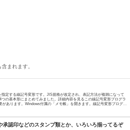
も含まれます。
粗さを指定する線記号変形です。JIS規格が改定され、表記方法が複雑になって
て4つの基本形にまとめてみました。詳細内容を見るこの線記号変形プログラ
があります。Windows付属の「メモ帳」を開きます。線記号変形プログラ
エンコード「ANSI」を選択して、拡張子を「〇〇.dat」として保存しま
印や承認印などのスタンプ類とか、いろいろ揃ってるぞ