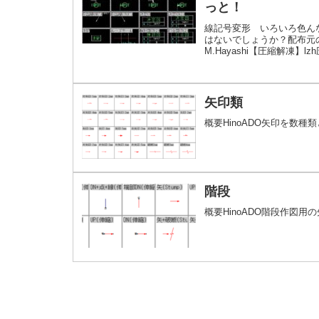
っと！
線記号変形 いろいろ色ん
はないでしょうか？配布元の情
M.Hayashi【圧縮解凍】
windows 部品【概要
を読む
矢印類
概要HinoADO矢印を数
階段
概要HinoADO階段作図用