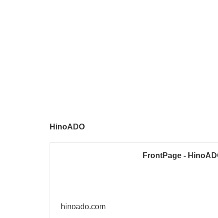
HinoADO
FrontPage - HinoA
hinoado.com