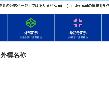
 作者の公式ページ」ではありません m(_ _)m Jw_cadの情報
外部変形
線記号変形
自動作図／作図補助
線変形／作図補助
外構名称