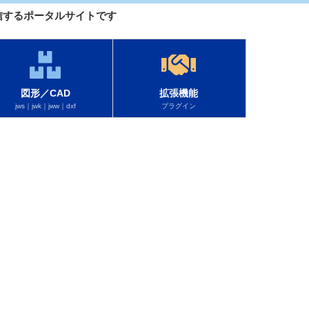
を配信するポータルサイトです
図形／CAD
拡張機能
jws｜jwk｜jww｜dxf
プラグイン