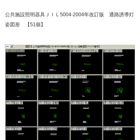
公共施設照明器具ＪＩＬ5004-2004年改訂版 通路誘導灯
姿図形 【51個】