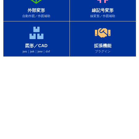
外部変形
線記号変形
自動作図／作図補助
線変形／作図補助
図形／CAD
拡張機能
jws｜jwk｜jww｜dxf
プラグイン