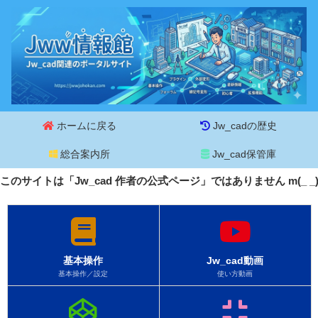
ホームに戻る
Jw_cadの歴史
総合案内所
Jw_cad保管庫
このサイトは「Jw_cad 作者の公式ページ」ではありません m(_ 
基本操作
Jw_cad動画
基本操作／設定
使い方動画