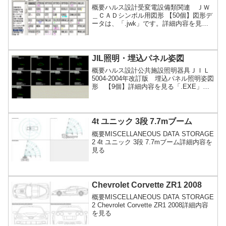
概要ハルス設計受変電設備類関連 ＪＷ
＿ＣＡＤシンボル用図形 【50個】図形デ
ータは、「.jwk」です。詳細内容を見る
「.EXE」ファイルが展開（解凍）できな
い方はこちら「.zipファイルのダウンロー
ド」
JIL照明・埋込パネル姿図
概要ハルス設計公共施設照明器具ＪＩＬ
5004-2004年改訂版 埋込パネル照明姿図
形 【9個】詳細内容を見る「.EXE」フ
ァイルが展開（解凍）できない方はこち
ら「.zipファイルのダウンロード」
4t ユニック 3段 7.7mブーム
概要MISCELLANEOUS DATA STORAGE
2 4t ユニック 3段 7.7mブーム詳細内容を
見る
Chevrolet Corvette ZR1 2008
概要MISCELLANEOUS DATA STORAGE
2 Chevrolet Corvette ZR1 2008詳細内容
を見る