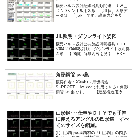
概要ハルス設計配線器具類関連 ＪＷ＿
ＣＡＤシンボル用図形 【31個】図形デ
ータは、「.jwk」です。詳細内容を見る
「.EXE」ファイルが展開（解凍）できな
い方はこちら「.zipファイルのダウンロー
ド」
JIL照明・ダウンライト姿図
概要ハルス設計公共施設照明器具ＪＩＬ
5004-2004年改訂版 ダウンライト照明姿
図形 【28個】詳細内容を見る「.EXE」
ファイルが展開（解凍）できない方はこ
ちら「.zipファイルのダウンロード」
角形鋼管 jws集
概要作者：96saka／黒坂構造
SUPPORT・Jw_cadで利用できる □角形
鋼管 jws集です。 【建築構造用冷間
成形角形鋼管】--- BCP・BCR 【機械
構造用角形鋼管】----------- STKMRK・
STKMRR・STKMRS 【一般構造用角
形鋼管】----------- STKR 各図形には、
山形鋼･･･仕事やＤＩＹでも手軽
XY軸に補助線 及び、断面サイズを補助
に使えるアングルの図形集！すべ
線色文字で書き入れてます。 曲線属
てのサイズを網羅。
性付の...続きを読む
(L)山形鋼 jws集鋼材の「山形鋼」の図形