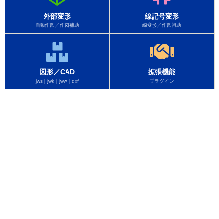
外部変形
線記号変形
自動作図／作図補助
線変形／作図補助
図形／CAD
拡張機能
jws｜jwk｜jww｜dxf
プラグイン