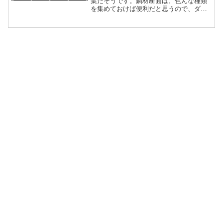
集だそうです。鋼材断面は、色んな種類
を集めておけば便利だと思うので、ダウ
ンロードしてみました。配布元の情報
【データ名】 (L)山形鋼 jws集【登 録
名】 L_gata_jws.lzh【登録年月】
2007/12/27【制作者名】 96saka ／黒
坂構造SUPPORT【制作環境】 Jw_cad
6.00e【転載配布】 自由【種 別】 フ
リーウェア...続きを読む