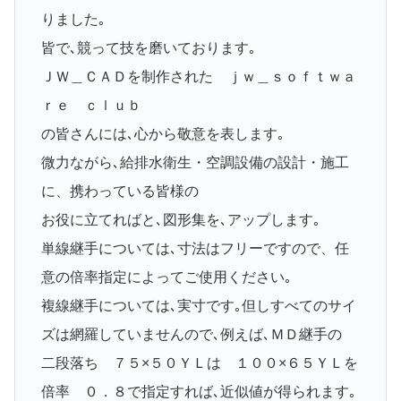
りました｡
皆で､競って技を磨いております｡
ＪＷ＿ＣＡＤを制作された ｊｗ＿ｓｏｆｔｗａ
ｒｅ ｃｌｕｂ
の皆さんには､心から敬意を表します｡
微力ながら､給排水衛生・空調設備の設計・施工
に、携わっている皆様の
お役に立てればと､図形集を､アップします｡
単線継手については､寸法はフリーですので、任
意の倍率指定によってご使用ください｡
複線継手については､実寸です｡但しすべてのサイ
ズは網羅していませんので､例えば､ＭＤ継手の
二段落ち ７５×５０ＹＬは １００×６５ＹＬを
倍率 ０．８で指定すれば､近似値が得られます｡