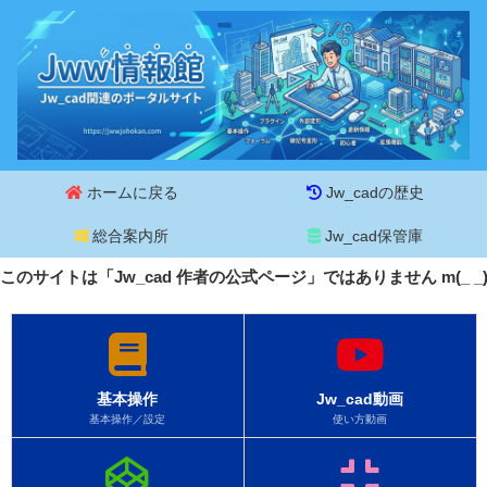
ホームに戻る
Jw_cadの歴史
総合案内所
Jw_cad保管庫
このサイトは「Jw_cad 作者の公式ページ」ではありません m(_ 
基本操作
Jw_cad動画
基本操作／設定
使い方動画