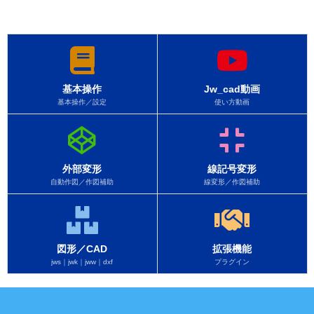
基本操作
Jw_cad動画
基本操作／設定
使い方動画
外部変形
線記号変形
自動作図／作図補助
線変形／作図補助
図形／CAD
拡張機能
jws｜jwk｜jww｜dxf
プラグイン