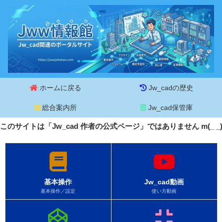
ホームに戻る
Jw_cadの歴史
総合案内所
Jw_cad保管庫
このサイトは「Jw_cad 作者の公式ページ」ではありません m(_ 
基本操作
Jw_cad動画
基本操作／設定
使い方動画