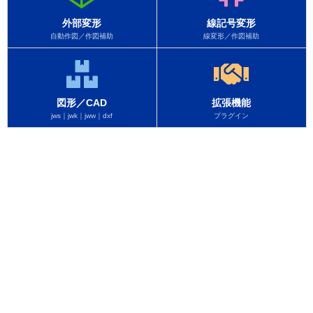
外部変形
線記号変形
自動作図／作図補助
線変形／作図補助
図形／CAD
拡張機能
jws｜jwk｜jww｜dxf
プラグイン