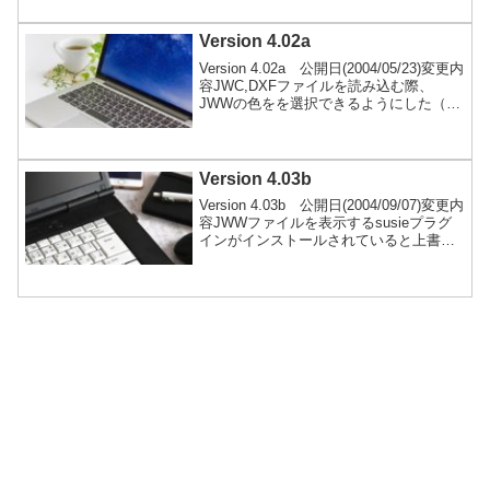
は、現在公開されていない旧バージョン
のファイルです。特別な理由がない限
り、使用はお勧めしません。ダウンロー
Version 4.02a
ド
Version 4.02a 公開日(2004/05/23)変更内
容JWC,DXFファイルを読み込む際、
JWWの色をを選択できるようにした（の
タブ）。ソリッド図形を最初に描画する
場合のソリッド図形描画順序の仕様を変
更した（基本設定の一般(1)、環境設定フ
ァイル「S_COMM_3」⑨参照）。パラメ
Version 4.03b
トリック変形で除外範囲を行うとソリッ
Version 4.03b 公開日(2004/09/07)変更内
ド図形が変形されなくなるバグをフィッ
容JWWファイルを表示するsusieプラグ
クスした。補助線の円が点で印刷され...
インがインストールされていると上書き
続きを読む
保存ができなくなくなる現象を回避し
た。ダウンロードここに保管しているフ
ァイルは、現在公開されていない旧バー
ジョンのファイルです。特別な理由がな
い限り、使用はお勧めしません。ダウン
ロード