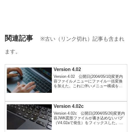
関連記事
※古い（リンク切れ）記事も含まれ
ます。
Version 4.02
Version 4.02 公開日(2004/05/10)変更内
容ファイルメニューにファイル一括変換
を加えた。これに伴いメニュー構成を変
更した。JWC、DXF読込で、ファイルを
読み込む前にJWWの色を初期化するよう
にした。寸法設定に、表示桁以下の処理
(四捨五入、切捨、切上)を追加した（寸法
Version 4.02c
設定、環境設定ファイル「S_STR2」⑤
Version 4.02c 公開日(2004/05/26)変更内
参照）。起動時の建具平面、断面、立面
容JWK図形ファイルが書き込めないバグ
の内法寸法を前回のjww終了時の値に...続
（V4.02aで発生）をフィックスした。ダ
きを読む
ウンロードここに保管しているファイル