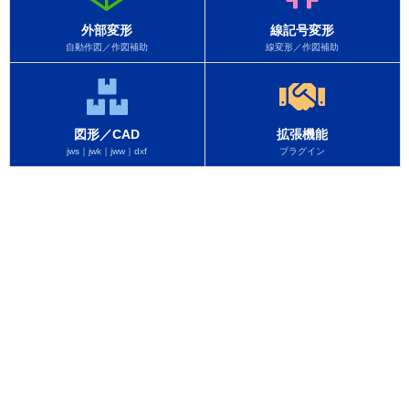
外部変形
線記号変形
自動作図／作図補助
線変形／作図補助
図形／CAD
拡張機能
jws｜jwk｜jww｜dxf
プラグイン