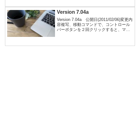
受け取ったデータをDXF出力できるよう
にした。ダウンロードWindows XP 以前
のPC対応、最終バージョンです。ここに
Version 7.04a
掲載している内容およびファイルは、
Version 7.04a 公開日(2011/02/06)変更内
Jw_cad 公式サイトからの転載です。
容複写、移動コマンドで、コントロール
「著作権及び使用条件」を公式サ...続き
バーボタンを２回クリックすると、マウ
を読む
ス角度の基準角が 0度になるようにし
た。画像同梱した直後に終了しようとす
ると、「○○○への変更を保存します
か？」の注意ダイアログが表示されない
まま終了してしまうバグをフィックスし
た。ダウンロードここに保管しているフ
ァイルは、現在公開されていない旧バー
ジョンのファイ...続きを読む