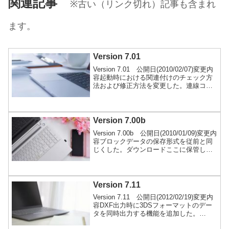
関連記事
※古い（リンク切れ）記事も含まれ
ます。
Version 7.01
Version 7.01 公開日(2010/02/07)変更内
容起動時における関連付けのチェック方
法および修正方法を変更した。連線コマ
ンドで始点が円上点で次が終点の円上点
の場合に正しく線が作図されないバグを
フィックスした（7.00で発生）。ダウン
ロードここに保管しているファイルは、
Version 7.00b
現在公開されていない旧バージョンのフ
Version 7.00b 公開日(2010/01/09)変更内
ァイルです。特別な理由がない限り、使
容ブロックデータの保存形式を従前と同
用はお勧めしません。ダウンロード
じくした。ダウンロードここに保管して
いるファイルは、現在公開されていない
旧バージョンのファイルです。特別な理
由がない限り、使用はお勧めしません。
ダウンロード
Version 7.11
Version 7.11 公開日(2012/02/19)変更内
容DXF出力時に3DSフォーマットのデー
タを同時出力する機能を追加した。
SPEEDビューワーから3Dデータ転送で