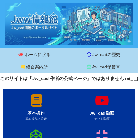
ホームに戻る
Jw_cadの歴史
総合案内所
Jw_cad保管庫
このサイトは「Jw_cad 作者の公式ページ」ではありません m(_ 
基本操作
Jw_cad動画
基本操作／設定
使い方動画