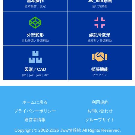
基本操作
Jw_cad動画
基本操作／設定
使い方動画
外部変形
線記号変形
自動作図／作図補助
線変形／作図補助
図形／CAD
拡張機能
jws｜jwk｜jww｜dxf
プラグイン
ホームに戻る
利用規約
プライバシーポリシー
お問い合わせ
運営者情報
グループサイト
Copyright © 2002-2026 Jww情報館 All Rights Reserved.