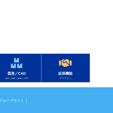
図形／CAD
拡張機能
jws｜jwk｜jww｜dxf
プラグイン
グループサイト