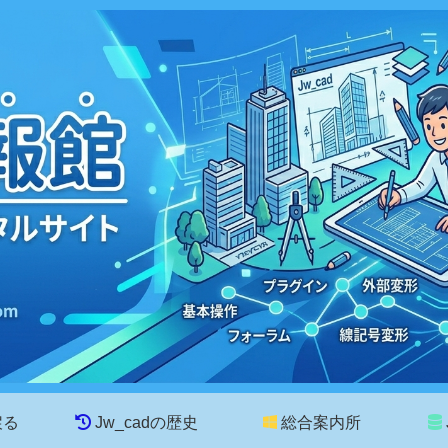
戻る
Jw_cadの歴史
総合案内所