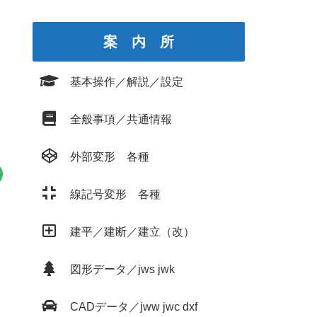
案 内 所
基本操作／解説／設定
全般事項／共通情報
外部変形 各種
線記号変形 各種
建平／建断／建立（改）
図形データ／jws jwk
CADデータ／jww jwc dxf