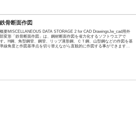
鉄骨断面作図
概要MISCELLANEOUS DATA STORAGE 2 for CAD DrawingsJw_cad用外
部変形「鉄骨断面作図」は、鋼材断面作図を省力化するソフトウエアで
す。H鋼、角型鋼管、鋼管、リップ溝形鋼、ＣＴ鋼、山型鋼などの作図を基
準線角度と作図基準点を切り替えながら直観的に作図する事ができます。
また、各種鋼材の断面性能によって、リストを絞り込む機能がありますの
で、設計・計画のパラメータを考慮しながらの作図が可能です。詳細内容
を見る