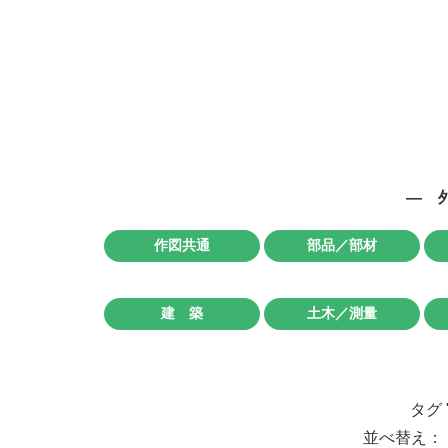
― 
作図共通
部品／部材
建 築
土木／測量
タグ
並べ替え： 