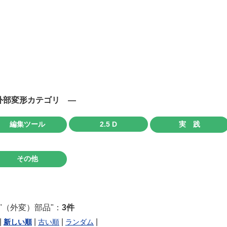
外部変形カテゴリ ―
編集ツール
2.5 D
実 践
その他
 "（外変）部品"：
3件
|
|
|
|