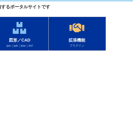
を配信するポータルサイトです
図形／CAD
拡張機能
jws｜jwk｜jww｜dxf
プラグイン