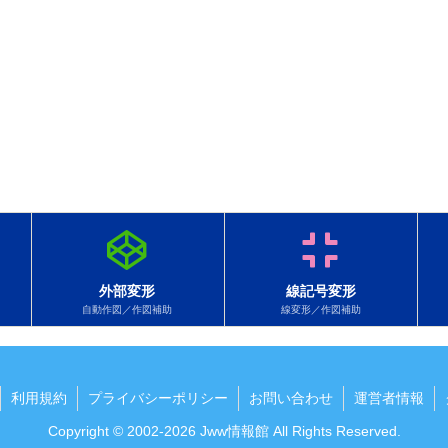
外部変形
線記号変形
自動作図／作図補助
線変形／作図補助
利用規約
プライバシーポリシー
お問い合わせ
運営者情報
Copyright © 2002-2026 Jww情報館 All Rights Reserved.