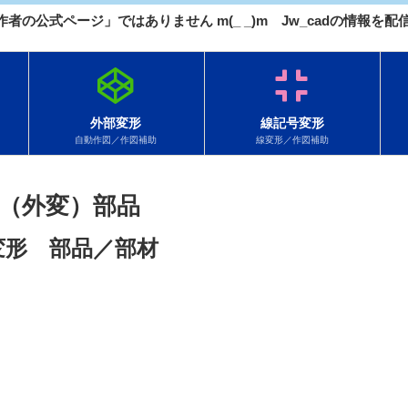
 作者の公式ページ」ではありません m(_ _)m Jw_cadの情報
外部変形
線記号変形
自動作図／作図補助
線変形／作図補助
（外変）部品
変形 部品／部材