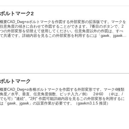
ボルトマーク2
概要CAD_Dwg+αボルトマークを作図する外部変形の拡張版です。マークを
任意角度の傾きに合わせて作図することができます。7番目のボタンで、2
つの外部変形を切替えて使用してください。任意角度以外の作図は、すべ
て共通です。詳細内容を見るこの外部変形を利用するには「gawk、jgawk」
の設置作業が必要です。（gawkm3.1.5 推奨）
ボルトマーク
概要CAD_Dwg+α各種ボルトマークを作図する外部変形です。マーク4種類
角度／水平、垂直、任意角度個数、ピッチ入力／例） 2＠60 （＠は、/
でも可）"連続"、"2列" 作図可能詳細内容を見るこの外部変形を利用するに
は「gawk、jgawk」の設置作業が必要です。（gawkm3.1.5 推奨）