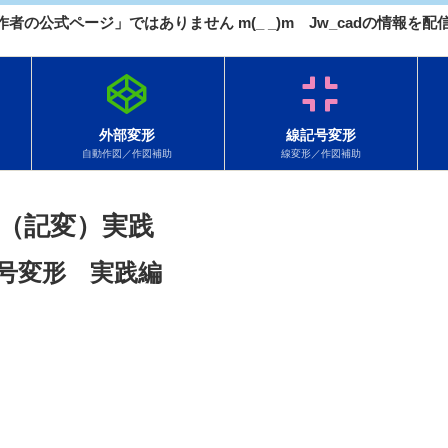
 作者の公式ページ」ではありません m(_ _)m Jw_cadの情報
外部変形
線記号変形
自動作図／作図補助
線変形／作図補助
（記変）実践
号変形 実践編