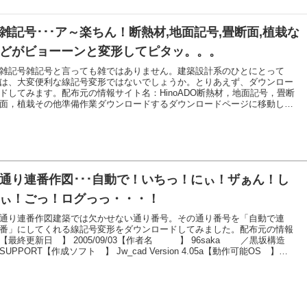
雑記号･･･ア～楽ちん！断熱材,地面記号,畳断面,植栽な
どがビョーーンと変形してピタッ。。。
雑記号雑記号と言っても雑ではありません。建築設計系のひとにとって
は、大変便利な線記号変形ではないでしょうか。とりあえず、ダウンロー
ドしてみます。配布元の情報サイト名：HinoADO断熱材，地面記号，畳断
面，植栽その他準備作業ダウンロードするダウンロードページに移動しま
す。「Download」をクリックします。ダウンロードしたファイルがこちら
展開（解凍）が必要です。簡単に展開（解凍）できる「.zip」ファイルはこ
ちらファイル（jw_opt4v.zip）のダウンロード展開（解凍）するファイルが
圧縮されているので、展開（解凍）作業が必要です。展開（解凍）方法が
わからない方は、こちらをご覧ください。z...続きを読む
通り連番作図･･･自動で！いちっ！にぃ！ザぁん！し
ぃ！ごっ！ログっっ・・・！
通り連番作図建築では欠かせない通り番号。その通り番号を「自動で連
番」にしてくれる線記号変形をダウンロードしてみました。配布元の情報
【最終更新日 】 2005/09/03【作者名 】 96saka ／黒坂構造
SUPPORT【作成ソフト 】 Jw_cad Version 4.05a【動作可能OS 】
Jw_cad Version 4.04以降【種別 】 フリーウェア【転載・配布 】
自由▼ 概 要JWWの連番機能を利用して、通り番号を連番で作図する線記
号変形（OPT4）データです。○の径は5～10mm。 8mmと10mmは◯のま
わりに十字線が付きます。任意の番号を選択、又は新規入力か...続きを読む