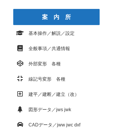
案 内 所
基本操作／解説／設定
全般事項／共通情報
外部変形 各種
線記号変形 各種
建平／建断／建立（改）
図形データ／jws jwk
CADデータ／jww jwc dxf