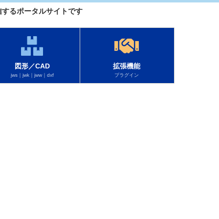
を配信するポータルサイトです
図形／CAD
拡張機能
jws｜jwk｜jww｜dxf
プラグイン