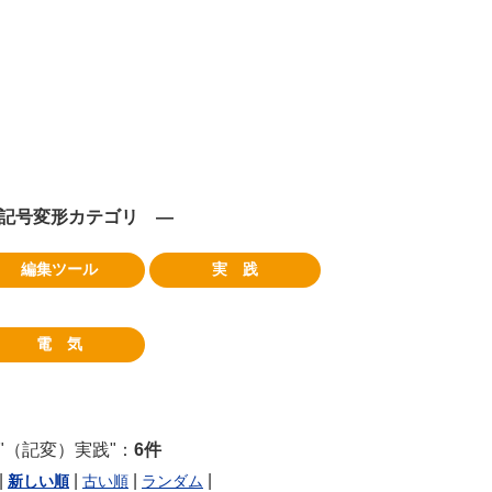
記号変形カテゴリ ―
編集ツール
実 践
電 気
 "（記変）実践"：
6件
|
|
|
|