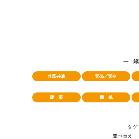
― 線
作図共通
部品／部材
建 築
機 械
タグ
並べ替え： 