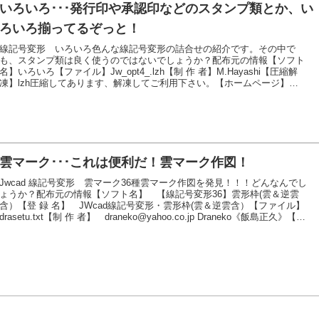
いろいろ･･･発行印や承認印などのスタンプ類とか、い
ろいろ揃ってるぞっと！
線記号変形 いろいろ色んな線記号変形の詰合せの紹介です。その中で
も、スタンプ類は良く使うのではないでしょうか？配布元の情報【ソフト
名】いろいろ【ファイル】Jw_opt4_.lzh【制 作 者】M.Hayashi【圧縮解
凍】lzh圧縮してあります、解凍してご利用下さい。【ホームページ】
Jw_cad for windows 部品【概要説明】ジャンルは、混在しています。鉄骨
のスカラップ、発行印、訂正記号、ＣＡＤ印、切断位置、引き出し線、決
定印、特記、ルーズホール（１：２）。発行印などには、承認印などの文
字が入っていますが、エディターで修正して仕様目的に合わせてくださ
い。・・・解説ページ準備作業ダウン...続きを読む
雲マーク･･･これは便利だ！雲マーク作図！
Jwcad 線記号変形 雲マーク36種雲マーク作図を発見！！！どんなんでし
ょうか？配布元の情報【ソフト名】 【線記号変形36】雲形枠(雲＆逆雲
含）【登 録 名】 JWcad線記号変形・雲形枠(雲＆逆雲含）【ファイル】
drasetu.txt【制 作 者】 draneko@yahoo.co.jp Draneko《飯島正久》【対
応機種】 Jwcad ver7.11で作成確認これ以前は確認していません。
m(.)m【作成環境】 Windows8.1 jww7.11【圧縮解凍】 zip圧縮してあり
ます、解凍してご利用下さい。【ひとこと】 drareadを良く読んでご利用
下さい。使用環境によっては使えない...続きを読む