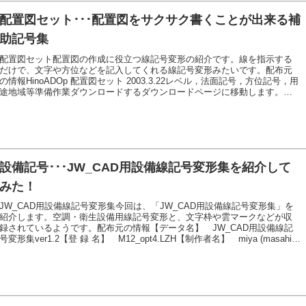
配置図セット･･･配置図をサクサク書くことが出来る補
助記号集
配置図セット配置図の作成に役立つ線記号変形の紹介です。線を指示する
だけで、文字や方位などを記入してくれる線記号変形みたいです。配布元
の情報HinoADOp 配置図セット 2003.3.22レベル，法面記号，方位記号，用
途地域等準備作業ダウンロードするダウンロードページに移動します。
「Download」をクリックします。ダウンロードしたファイルがこちら簡単
に展開（解凍）できる「.zip」ファイルはこちらファイル（jw_opt4p.zip）
のダウンロード展開（解凍）が必要です。展開（解凍）する展開（解凍）
方法がわからない方は、こちらをご覧ください。zip ファイルの展開（解
凍）方法lzh ファイル...続きを読む
設備記号･･･JW_CAD用設備線記号変形集を紹介して
みた！
JW_CAD用設備線記号変形集今回は、「JW_CAD用設備線記号変形集」を
紹介します。空調・衛生設備用線記号変形と、文字枠や雲マークなどが収
録されているようです。配布元の情報【データ名】 JW_CAD用設備線記
号変形集ver1.2【登 録 名】 M12_opt4.LZH【制作者名】 miya (masahiro
miyasaka)【掲載月日】 2003/12/07jw_winに日々お世話になっています。
空調・衛生設備の施工図を書きつつ、コツコツ諸先輩方の線記号変形を参
考に作り上げました。 主に空調・衛生設備用として使っていますが、その
他のjw_cadユーザーの皆さんにも使えるものもあると思いま...続きを読む